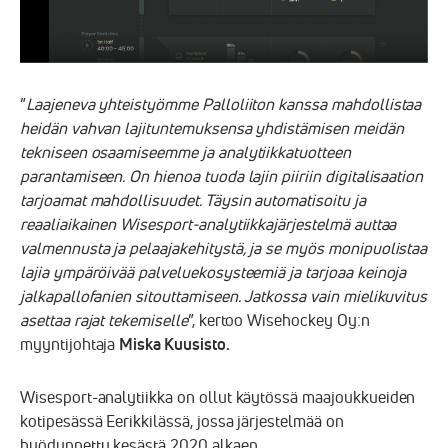
”
Laajeneva yhteistyömme Palloliiton kanssa mahdollistaa
heidän vahvan lajituntemuksensa yhdistämisen meidän
tekniseen osaamiseemme ja analytiikkatuotteen
parantamiseen. On hienoa tuoda lajin piiriin digitalisaation
tarjoamat mahdollisuudet. Täysin automatisoitu ja
reaaliaikainen Wisesport-analytiikkajärjestelmä auttaa
valmennusta ja pelaajakehitystä, ja se myös monipuolistaa
lajia ympäröivää palveluekosysteemiä ja tarjoaa keinoja
jalkapallofanien sitouttamiseen. Jatkossa vain mielikuvitus
asettaa rajat tekemiselle
”, kertoo Wisehockey Oy:n
myyntijohtaja
Miska Kuusisto.
Wisesport-analytiikka on ollut käytössä maajoukkueiden
kotipesässä Eerikkilässä, jossa järjestelmää on
hyödynnetty kesästä 2020 alkaen.