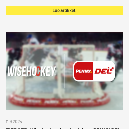
Lue artikkeli
TIEDOTE:
Wisehockey
ja
saksalainen
PENNY
DEL
solmivat
jatkosopimuksen
vuosiksi
2024–
2028
11.9.2024