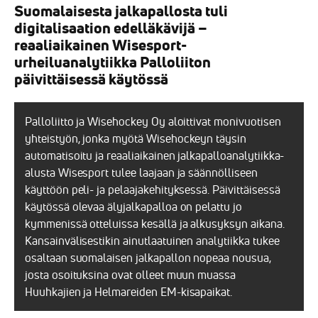
Suomalaisesta jalkapallosta tuli
digitalisaation edelläkävijä –
reaaliaikainen Wisesport-
urheiluanalytiikka Palloliiton
päivittäisessä käytössä
Palloliitto ja Wisehockey Oy aloittivat monivuotisen
yhteistyön, jonka myötä Wisehockeyn täysin
automatisoitu ja reaaliaikainen jalkapalloanalytiikka-
alusta Wisesport tulee laajaan ja säännölliseen
käyttöön peli- ja pelaajakehityksessä. Päivittäisessä
käytössä olevaa älyjalkapalloa on pelattu jo
kymmenissä otteluissa kesällä ja alkusyksyn aikana.
Kansainvälisestikin ainutlaatuinen analytiikka tukee
osaltaan suomalaisen jalkapallon nopeaa nousua,
josta osoituksina ovat olleet muun muassa
Huuhkajien ja Helmareiden EM-kisapaikat.