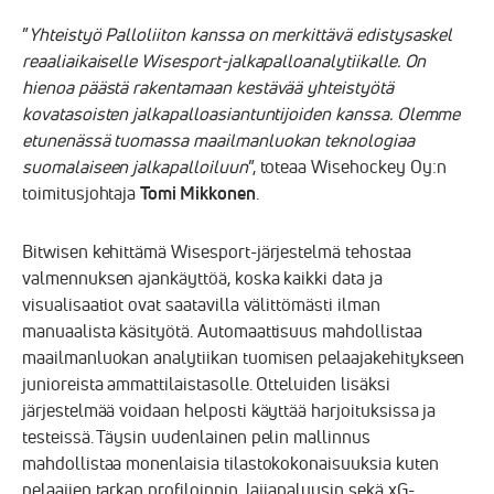
”
Yhteistyö Palloliiton kanssa on merkittävä edistysaskel
reaaliaikaiselle Wisesport-jalkapalloanalytiikalle. On
hienoa päästä rakentamaan kestävää yhteistyötä
kovatasoisten jalkapalloasiantuntijoiden kanssa. Olemme
etunenässä tuomassa maailmanluokan teknologiaa
suomalaiseen jalkapalloiluun
”, toteaa Wisehockey Oy:n
toimitusjohtaja
Tomi Mikkonen
.
Bitwisen kehittämä Wisesport-järjestelmä tehostaa
valmennuksen ajankäyttöä, koska kaikki data ja
visualisaatiot ovat saatavilla välittömästi ilman
manuaalista käsityötä. Automaattisuus mahdollistaa
maailmanluokan analytiikan tuomisen pelaajakehitykseen
junioreista ammattilaistasolle. Otteluiden lisäksi
järjestelmää voidaan helposti käyttää harjoituksissa ja
testeissä. Täysin uudenlainen pelin mallinnus
mahdollistaa monenlaisia tilastokokonaisuuksia kuten
pelaajien tarkan profiloinnin, lajianalyysin sekä xG-