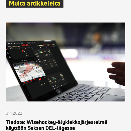
Muita artikkeleita
Tiedote:
Wisehockey-
älykiekkojärjestelmä
käyttöön
Saksan
DEL-
liigassa
31.1.2022
Tiedote: Wisehockey-älykiekkojärjestelmä
käyttöön Saksan DEL-liigassa