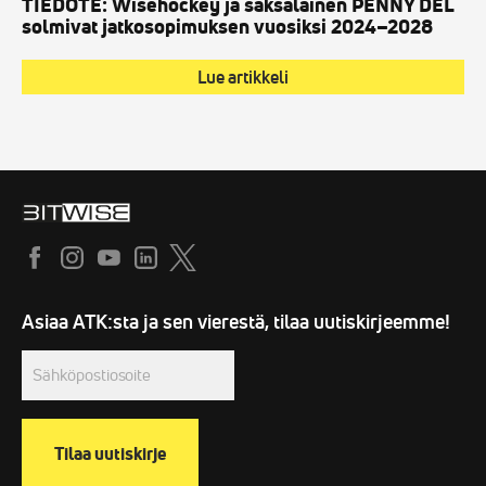
TIEDOTE: Wisehockey ja saksalainen PENNY DEL
solmivat jatkosopimuksen vuosiksi 2024–2028
Lue artikkeli
Sähköpostiosoite
(Required)
Asiaa ATK:sta ja sen vierestä, tilaa uutiskirjeemme!