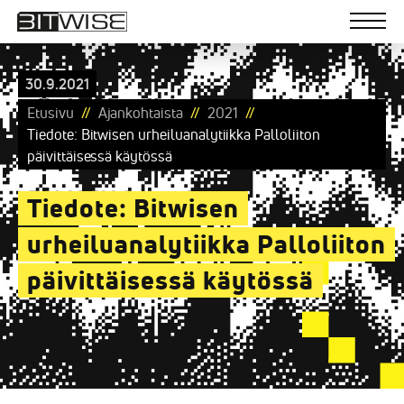
Bitwise
Skip
to
Men
content
Ohjelmistoratkaisuja
30.9.2021
Etusivu
Ajankohtaista
2021
Tiedote: Bitwisen urheiluanalytiikka Palloliiton
päivittäisessä käytössä
Tiedote: Bitwisen
urheiluanalytiikka Palloliiton
päivittäisessä käytössä