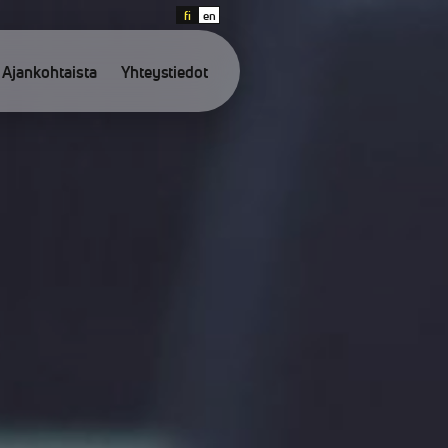
fi
en
Ajankohtaista
Yhteystiedot