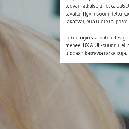
luovat ratkaisuja, jotka palv
tavalla. Hyvin suunniteltu kä
takaavat, että tuote tai palve
Teknologioissa kuten designi
menee. UX & UI -suunnittelij
luodaan kestäviä ratkaisuja.