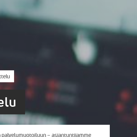
ttelu
elu
a palvelumuotoiluun – asiantuntijamme