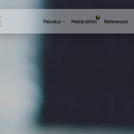
3
Palvelut
Meille töihin
Referenssit