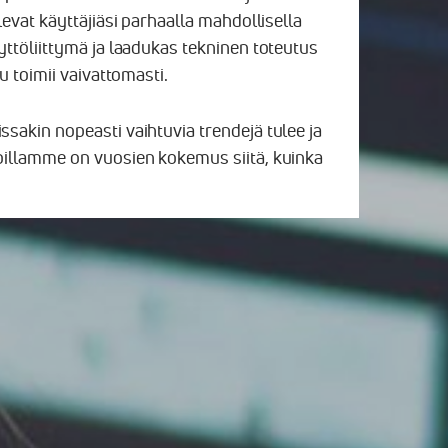
elevat käyttäjiäsi parhaalla mahdollisella
yttöliittymä ja laadukas tekninen toteutus
lu toimii vaivattomasti.
ssakin nopeasti vaihtuvia trendejä tulee ja
oillamme on vuosien kokemus siitä, kuinka