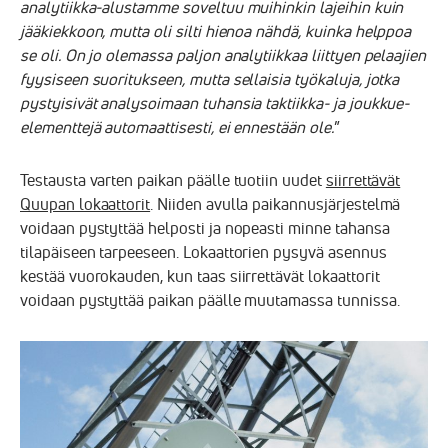
analytiikka-alustamme soveltuu muihinkin lajeihin kuin
jääkiekkoon, mutta oli silti hienoa nähdä, kuinka helppoa
se oli. On jo olemassa paljon analytiikkaa liittyen pelaajien
fyysiseen suoritukseen, mutta sellaisia työkaluja, jotka
pystyisivät analysoimaan tuhansia taktiikka- ja joukkue-
elementtejä automaattisesti, ei ennestään ole.
”
Testausta varten paikan päälle tuotiin uudet
siirrettävät
Quupan lokaattorit
. Niiden avulla paikannusjärjestelmä
voidaan pystyttää helposti ja nopeasti minne tahansa
tilapäiseen tarpeeseen. Lokaattorien pysyvä asennus
kestää vuorokauden, kun taas siirrettävät lokaattorit
voidaan pystyttää paikan päälle muutamassa tunnissa.