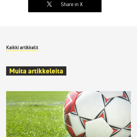
Share in X
Kaikki artikkelit
Muita artikkeleita
Wisehockeyn
automaattinen
jalkapalloanalytiikkajärjestelmä
tietää,
kuka
hallitsee
ottelua