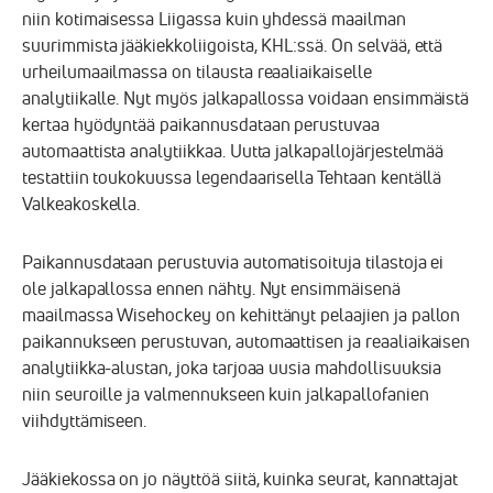
niin kotimaisessa Liigassa kuin yhdessä maailman
suurimmista jääkiekkoliigoista, KHL:ssä. On selvää, että
urheilumaailmassa on tilausta reaaliaikaiselle
analytiikalle. Nyt myös jalkapallossa voidaan ensimmäistä
kertaa hyödyntää paikannusdataan perustuvaa
automaattista analytiikkaa. Uutta jalkapallojärjestelmää
testattiin toukokuussa legendaarisella Tehtaan kentällä
Valkeakoskella.
Paikannusdataan perustuvia automatisoituja tilastoja ei
ole jalkapallossa ennen nähty. Nyt ensimmäisenä
maailmassa Wisehockey on kehittänyt pelaajien ja pallon
paikannukseen perustuvan, automaattisen ja reaaliaikaisen
analytiikka-alustan, joka tarjoaa uusia mahdollisuuksia
niin seuroille ja valmennukseen kuin jalkapallofanien
viihdyttämiseen.
Jääkiekossa on jo näyttöä siitä, kuinka seurat, kannattajat