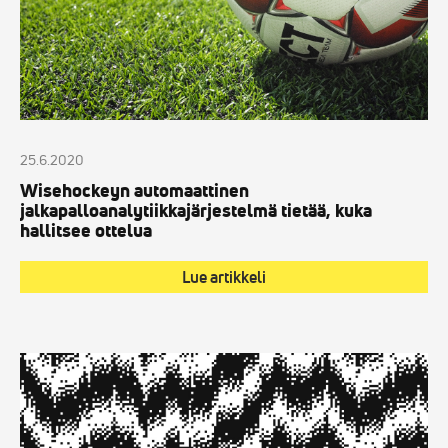
25.6.2020
Wisehockeyn automaattinen
jalkapalloanalytiikkajärjestelmä tietää, kuka
hallitsee ottelua
Lue artikkeli
Tiedote:
Bitwisen
urheiluanalytiikka
Palloliiton
päivittäisessä