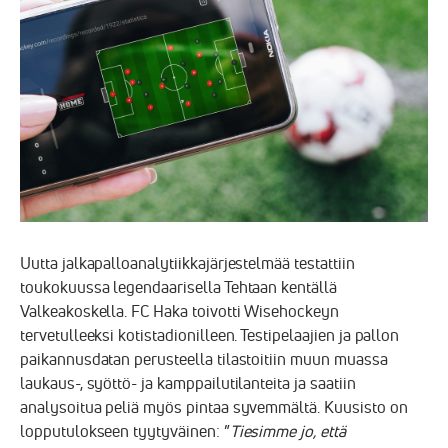
Uutta jalkapalloanalytiikkajärjestelmää testattiin
toukokuussa legendaarisella Tehtaan kentällä
Valkeakoskella. FC Haka toivotti Wisehockeyn
tervetulleeksi kotistadionilleen. Testipelaajien ja pallon
paikannusdatan perusteella tilastoitiin muun muassa
laukaus-, syöttö- ja kamppailutilanteita ja saatiin
analysoitua peliä myös pintaa syvemmältä. Kuusisto on
lopputulokseen tyytyväinen: ”
Tiesimme jo, että