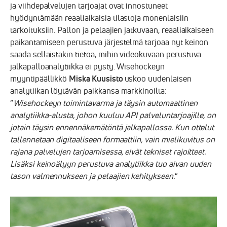
ja viihdepalvelujen tarjoajat ovat innostuneet
hyödyntämään reaaliaikaisia tilastoja monenlaisiin
tarkoituksiin. Pallon ja pelaajien jatkuvaan, reaaliaikaiseen
paikantamiseen perustuva järjestelmä tarjoaa nyt keinon
saada sellaistakin tietoa, mihin videokuvaan perustuva
jalkapalloanalytiikka ei pysty. Wisehockeyn
myyntipäällikkö
Miska Kuusisto
uskoo uudenlaisen
analytiikan löytävän paikkansa markkinoilta:
”
Wisehockeyn toimintavarma ja täysin automaattinen
analytiikka-alusta, johon kuuluu API palveluntarjoajille, on
jotain täysin ennennäkemätöntä jalkapallossa. Kun ottelut
tallennetaan digitaaliseen formaattiin, vain mielikuvitus on
rajana palvelujen tarjoamisessa, eivät tekniset rajoitteet.
Lisäksi keinoälyyn perustuva analytiikka tuo aivan uuden
tason valmennukseen ja pelaajien kehitykseen.
”