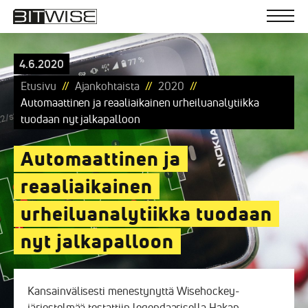
Bitwise
Skip
to
Men
content
Ohjelmistoratkaisuja
4.6.2020
Etusivu
Ajankohtaista
2020
Automaattinen ja reaaliaikainen urheiluanalytiikka
tuodaan nyt jalkapalloon
Automaattinen ja
reaaliaikainen
urheiluanalytiikka tuodaan
nyt jalkapalloon
Kansainvälisesti menestynyttä Wisehockey-
järjestelmää testattiin legendaarisella Hakan