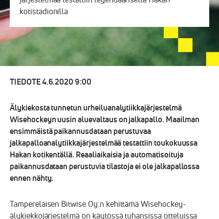
kotistadionilla
TIEDOTE 4.6.2020 9:00
Älykiekosta tunnetun urheiluanalytiikkajärjestelmä
Wisehockeyn uusin aluevaltaus on jalkapallo. Maailman
ensimmäistä paikannusdataan perustuvaa
jalkapalloanalytiikkajärjestelmää testattiin toukokuussa
Hakan kotikentällä. Reaaliaikaisia ja automatisoituja
paikannusdataan perustuvia tilastoja ei ole jalkapallossa
ennen nähty.
Tamperelaisen Bitwise Oy:n kehittämä Wisehockey-
älykiekkojärjestelmä on käytössä tuhansissa otteluissa