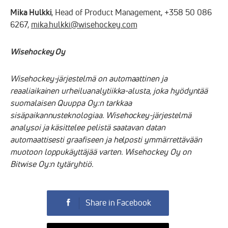
Mika Hulkki
, Head of Product Management, +358 50 086
6267,
mika.hulkki@wisehockey.com
Wisehockey Oy
Wisehockey-järjestelmä on automaattinen ja
reaaliaikainen urheiluanalytiikka-alusta, joka hyödyntää
suomalaisen Quuppa Oy:n tarkkaa
sisäpaikannusteknologiaa. Wisehockey-järjestelmä
analysoi ja käsittelee pelistä saatavan datan
automaattisesti graafiseen ja helposti ymmärrettävään
muotoon loppukäyttäjää varten.
Wisehockey Oy on
Bitwise Oy:n tytäryhtiö.
Share in Facebook