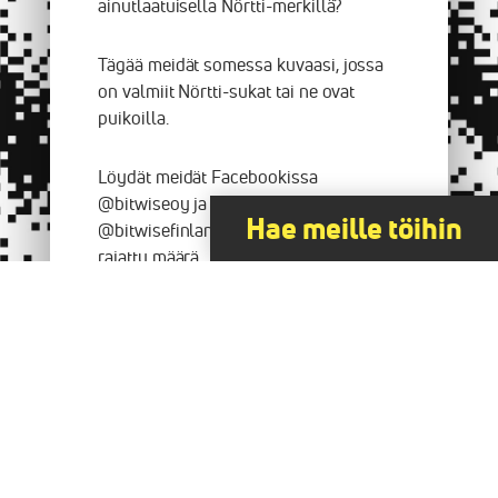
ainutlaatuisella Nörtti-merkillä?
Tägää meidät somessa kuvaasi, jossa
on valmiit Nörtti-sukat tai ne ovat
puikoilla.
Löydät meidät Facebookissa
@bitwiseoy ja Instagramissa
Hae meille töihin
@bitwisefinland. Nörtti-merkkejä on
rajattu määrä.
Meille töihin?