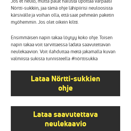
Jos et neulo, mutta palat halusta upottaa varpaasi
Nörtti-sukkiin, jaa tämä ohje lähipiirisi neuloosista
kärsivälle ja voihan olla, että saat pehmeän paketin
myöhemmin. Jos olet oikein kiltti.
Ensimmäisen napin takaa löytyy koko ohje. Toisen
napin takaa voit tarvittaessa ladata saavutettavan
neulekaavion. Voit ilahduttaa meitä jakamalla kuvan
valmiista sukista tunnisteella #nörttisukka
Lataa Nörtti-sukkien
ohje
Lataa saavutettava
neulekaavio