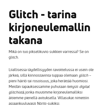
Glitch - tarina
kirjoneulemallin
takana
Mikä on tuo pikselikuvio sukkien varressa? Se on
glitch.
Liiallisessa täydellisyyden tavoittelussa ei usein ole
järkeä, sillä kiinnostavinta tuppaa olemaan
glitch
–
pieni häiriö tai rosoisuus, joka herättää huomiosi.
Meidän tapauksessamme puhutaan tietysti
digital
glitchistä
, jonka muutimme kirjoneulemalliksi
äitiemme pienellä avituksella. Villasukat nimettiin
asiaankuuluvasti Nörtti-sukiksi.