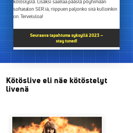
kötöstystä. Lisäksi saattaa päästä pöyhimään
softatalon SER:iä, riippuen paljonko sitä kulloinkin
on. Tervetuloa!
Seuraava tapahtuma syksyllä 2023 –
stay tuned!
Kötöslive eli näe kötöstelyt
livenä