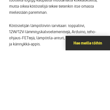
tuotteita löytyy kaupasta muutamalla klikkauksella,
mutta oikea kötöstelijä tekee tietenkin itse omasta
mielestään paremman.
Kötöstelijän lämpöliiviin tarvitaan: toppaliivi,
12W/12V-lämmityskalvoelementtejä, Arduino, teho-
ohjaus-FETtejä, lämpötila-anturi, Bluetooth-moduuli
Hae meille töihin
ja kännykkä-appis.
Arduinossa pyörivä sulaäly lukee anturilta lämpötilaa
ja arpoo sen perusteella sopivan määrän sähköä
lämmityselementteihin, joita on ommeltu pitkin poikin
liiviä. Sulasoftan tilaa ja asetuksia säädetään
insinöörikäyttöliittymäisellä Android-appiksella, jota
kukaan muu kuin tekijä itse ei osaa eikä haluakaan
käyttää. Tietoliikenne hoituu puusta veistetyllä
protokollalla Bluetooth-linkin yli.