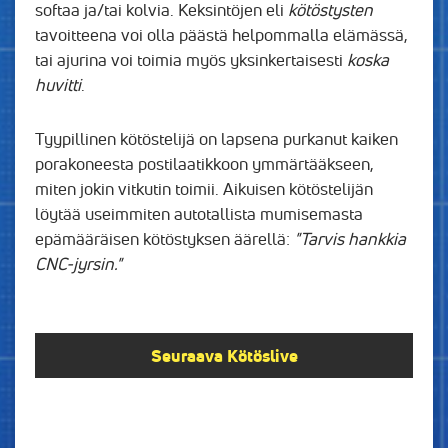
softaa ja/tai kolvia. Keksintöjen eli
kötöstysten
tavoitteena voi olla päästä helpommalla elämässä,
tai ajurina voi toimia myös yksinkertaisesti
koska
huvitti
.
Tyypillinen kötöstelijä on lapsena purkanut kaiken
porakoneesta postilaatikkoon ymmärtääkseen,
miten jokin vitkutin toimii. Aikuisen kötöstelijän
löytää useimmiten autotallista mumisemasta
epämääräisen kötöstyksen äärellä:
"Tarvis hankkia
CNC-jyrsin."
Seuraava Kötöslive