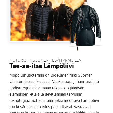
MOTORISTIT SUOMEN KESÄN ARMOILLA
Tee-se-itse Lämpöliivi
Mopoiluhypotermia on todellinen riski Suomen
vähälumisessa kesässä. Vaakasuora juhannusräntä
yhdistettynä ajoviimaan takaa niin jäätävän
elämyksen, että sitä lievittämään tarvitaan
teknologiaa. Sähköä lämmöksi muuttava Lämpöliivi
tuo kesän takaisin edes paikallisesti. Vastaavia