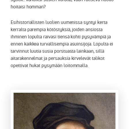
hoitaisi homman?
Esihistoriallisten luolien uumenissa syntyi kerta
kerralta parempia kötöstyksiä, joiden ansiosta
ihminen lopulta raivasi tiensä kohti pysyvämpiä ja
ennen kaikkea turvallisempia asuinsijoja. Lopulta ei
tarvinnut luutia susia porstuasta lainkaan, sillä
aitarakennelmat ja persauksia kirvelevät talikot
opettivat hukat pysymään loitommalla.