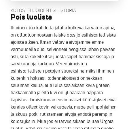
KÖTÖSTELIJÖIDEN ESIHISTORIA
Pois luolista
Ihminen, tuo kahdella jalalla kulkeva karvaton apina,
on ollut luonnostaan laiska otus jo esihistoriallisista
ajoista alkaen. Ilman valtavia aivojamme emme
varmuudella olisi selvinneet hengissä tähän päivään
asti, sillä kokeile itse juosta sapelihammaskissoja ja
sarvikuonoja karkuun. Verenhimoisten
esihistoriallisten petojen suureksi harmiksi ihminen
kuitenkin hoksasi, todennäköisesti onnekkaan
sattuman kautta, että tulta saa aikaan kiviä yhteen
hakkaamalla ja että kivi on ylipäätään näppärä
kapistus. Ihmiskunnan ensimmäiset kötöstykset eivät
kenties olleet kovin vaikuttavia, mutta perinpohjainen
laiskuus potki rutistamaan aivoja entistä parempiin
kötöstyksiin. Mitä jos ei tarvitsisikaan laittaa Urghia
syötik.. vahdiksi susien varalta, vaan rätisevä nuotio