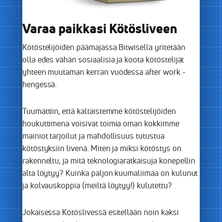
Varaa paikkasi Kötösliveen
Kötöstelijöiden päämajassa Bitwisella yritetään
olla edes vähän sosiaalisia ja koota kötöstelijät
yhteen muutaman kerran vuodessa after work -
hengessä.
Tuumattiin, että kaltaistemme kötöstelijöiden
houkuttimena voisivat toimia oman kokkimme
mainiot tarjoilut ja mahdollisuus tutustua
kötöstyksiin livenä. Miten ja miksi kötöstys on
rakenneltu, ja mitä teknologiaratkaisuja konepellin
alta löytyy? Kuinka paljon kuumaliimaa on kulunut
ja kolvauskoppia (meiltä löytyy!) kulutettu?
Jokaisessa Kötöslivessä esitellään noin kaksi