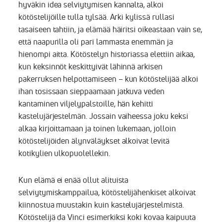
hyväkin idea selviytymisen kannalta, alkoi
kötöstelijöille tulla tylsää. Arki kylissä rullasi
tasaiseen tahtiin, ja elämää häiritsi oikeastaan vain se,
että naapurilla oli pari lammasta enemmän ja
hienompi aitta. Kötöstelyn historiassa elettiin aikaa,
kun keksinnöt keskittyivät lähinnä arkisen
pakerruksen helpottamiseen – kun kötöstelijää alkoi
ihan tosissaan sieppaamaan jatkuva veden
kantaminen viljelypalstoille, hän kehitti
kastelujärjestelmän. Jossain vaiheessa joku keksi
alkaa kirjoittamaan ja toinen lukemaan, jolloin
kötöstelijöiden älynväläykset alkoivat levitä
kotikylien ulkopuolellekin.
Kun elämä ei enää ollut alituista
selviytymiskamppailua, kötöstelijähenkiset alkoivat
kiinnostua muustakin kuin kastelujärjestelmistä.
Kötöstelijä da Vinci esimerkiksi koki kovaa kaipuuta