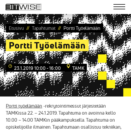
Bitwise
Skip
to
Men
content
Ohjelmistoratkaisuja
Etusivu
Tapahtumat
Portti Työelämään
Portti Työelämään
23.1.2019 10:00 - 16:00
TAMK
Portti työelämään
-rekrytointimessut järjestetään
TAMKissa 22. – 24.1.2019. Tapahtuma on avoinna kello
10.00 – 14.00 TAMKin pääkampuksella. Tapahtuma on
opiskelijoille ilmainen. Tapahtumaan osallistuu tekniikan,