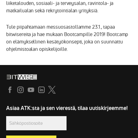
liiketalouden, sosiaali- ja terveysalan, ravintola- ja
matkailualan sekä rekrytointialan yrityksiä.
Tule piipahtamaan messuosastollamme 23.1., tapaa
bitwisereita ja hae mukaan Bootcampille 2019! Bootcamp
on elämyksellinen kesätyökonsepti, joka on suunnattu
ohjelmistoalan opiskelijoille.
Sähköpostiosoite
(Required)
Asiaa ATK:sta ja sen vierestä, tilaa uutiskirjeemme!